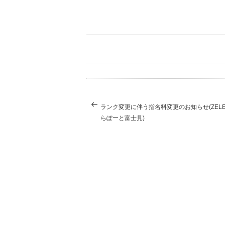
投
過
ランク変更に伴う指名料変更のお知らせ(ZELE 
稿
去
ナ
らぽーと富士見)
の
ビ
投
稿
ゲ
ー
シ
ョ
ン