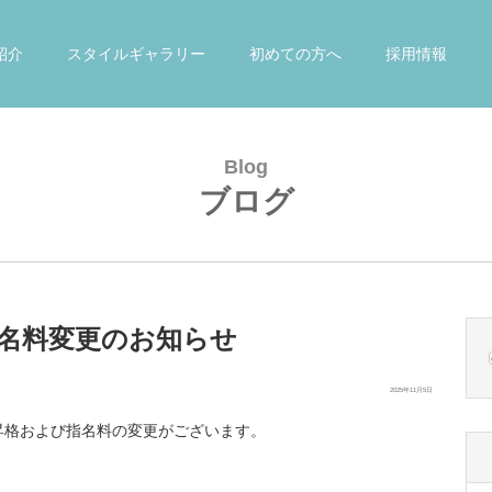
紹介
スタイルギャラリー
初めての方へ
採用情報
Blog
ブログ
コ
名料変更のお知らせ
ン
テ
投
2025年11月5日
ン
稿
ツ
昇格および指名料の変更がございます。
日:
へ
ス