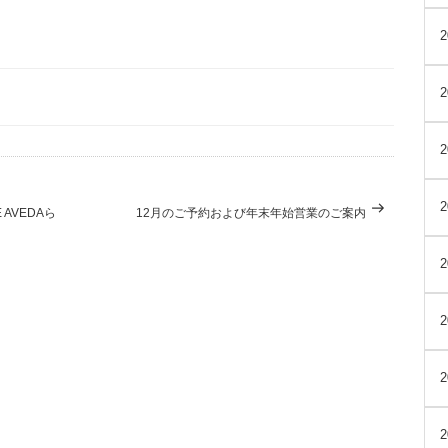
次
AVEDAら
12月のご予約および年末年始営業のご案内
の
投
稿