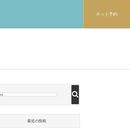
ネット予約
検
検
索
索:
最近の投稿